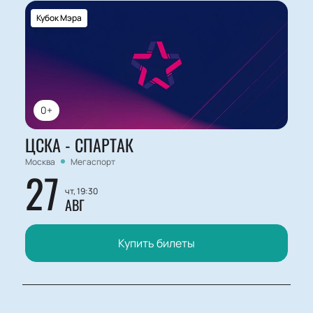
Кубок Мэра
0+
ЦСКА - СПАРТАК
Москва
Мегаспорт
27
чт, 19:30
АВГ
Купить билеты