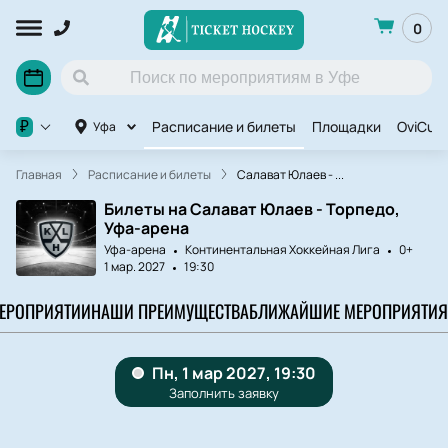
0
Расписание и билеты
Площадки
OviCup
₽
Уфа
Главная
Расписание и билеты
Салават Юлаев - ...
Билеты на Салават Юлаев - Торпедо,
Уфа-арена
Уфа-арена
Континентальная Хоккейная Лига
0+
1 мар. 2027
19:30
МЕРОПРИЯТИИ
НАШИ ПРЕИМУЩЕСТВА
БЛИЖАЙШИЕ МЕРОПРИЯТИЯ