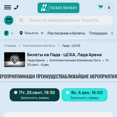
0
Расписание и билеты
Площадки
Ov
₽
Тольятти
Главная
Расписание и билеты
Лада - ЦСКА
Билеты на Лада - ЦСКА, Лада Арена
Лада Арена
Континентальная Хоккейная Лига
0+
25 сент.
-
6 дек.
МЕРОПРИЯТИИ
НАШИ ПРЕИМУЩЕСТВА
БЛИЖАЙШИЕ МЕРОПРИЯТИЯ