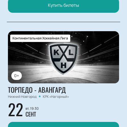
Купить билеты
Континентальная Хоккейная Лига
0+
ТОРПЕДО - АВАНГАРД
Нижний Новгород
КРК «Нагорный»
22
вт, 19:30
СЕНТ