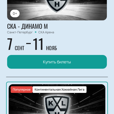
0+
СКА - ДИНАМО М
Санкт-Петербург
СКА Арена
7
11
СЕНТ
НОЯБ
Купить билеты
Популярное
Континентальная Хоккейная Лига