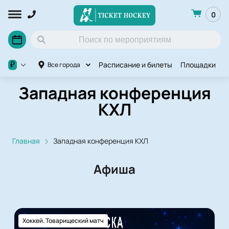
0
Расписание и билеты
Площадки
O
₽
Все города
Западная конференция
КХЛ
Главная
Западная конференция КХЛ
Афиша
Хоккей. Товарищеский матч