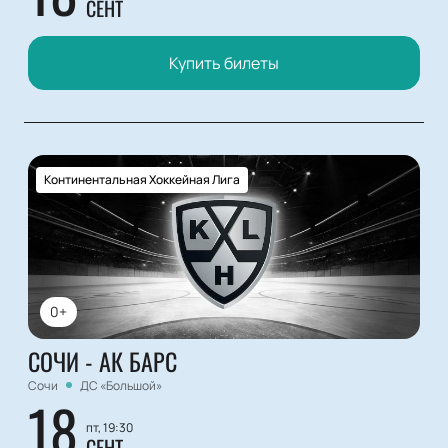
СЕНТ
Купить билеты
Континентальная Хоккейная Лига
0+
СОЧИ - АК БАРС
Сочи
ДС «Большой»
18
пт, 19:30
СЕНТ